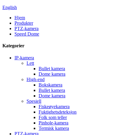
English
Hjem
Produkter
PTZ-kamera
Speed ​​Dome
Kategorier
IP-kamera
Lett
Bullet kamera
Dome kamera
High-end
Bokskamera
Bullet kamera
Dome kamera
Spesiell
Fiskeøyekamera
Fuktighetsdeteksjon
Folk som teller
Pinhole-kamera
Termisk kamera
PTZ-kamera