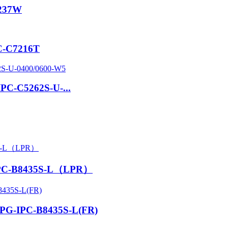
8237W
PC-C7216T
IPC-C5262S-U-...
-IPC-B8435S-L（LPR）
 APG-IPC-B8435S-L(FR)