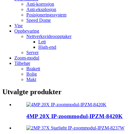
Anti-korrosjon
Anti-eksplosjon
Posisjoneringssystem
Speed ​​Dome
Vise
Oppbevaring
Nettverksvideoopptaker
Lett
High-end
Server
Zoom-modul
Tilbehør
Brakett
Bolig
Makt
Utvalgte produkter
4MP 20X IP-zoommodul-IPZM-8420K