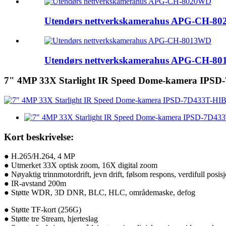
Utendørs nettverkskamerahus APG-CH-8
Utendørs nettverkskamerahus APG-CH-8
7" 4MP 33X Starlight IR Speed ​​Dome-kamera IPS
Kort beskrivelse:
● H.265/H.264, 4 MP
● Utmerket 33X optisk zoom, 16X digital zoom
● Nøyaktig trinnmotordrift, jevn drift, følsom respons, verdifull posis
● IR-avstand 200m
● Støtte WDR, 3D DNR, BLC, HLC, områdemaske, defog
● Støtte TF-kort (256G)
● Støtte tre Stream, hjerteslag