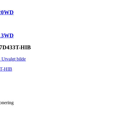
020WD
013WD
D-7D433T-HIB
jonering