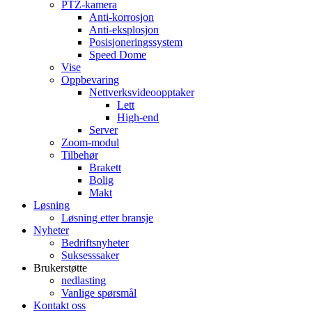
PTZ-kamera
Anti-korrosjon
Anti-eksplosjon
Posisjoneringssystem
Speed ​​Dome
Vise
Oppbevaring
Nettverksvideoopptaker
Lett
High-end
Server
Zoom-modul
Tilbehør
Brakett
Bolig
Makt
Løsning
Løsning etter bransje
Nyheter
Bedriftsnyheter
Suksesssaker
Brukerstøtte
nedlasting
Vanlige spørsmål
Kontakt oss