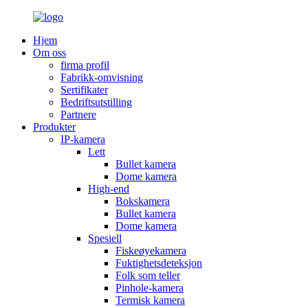
Hjem
Om oss
firma profil
Fabrikk-omvisning
Sertifikater
Bedriftsutstilling
Partnere
Produkter
IP-kamera
Lett
Bullet kamera
Dome kamera
High-end
Bokskamera
Bullet kamera
Dome kamera
Spesiell
Fiskeøyekamera
Fuktighetsdeteksjon
Folk som teller
Pinhole-kamera
Termisk kamera