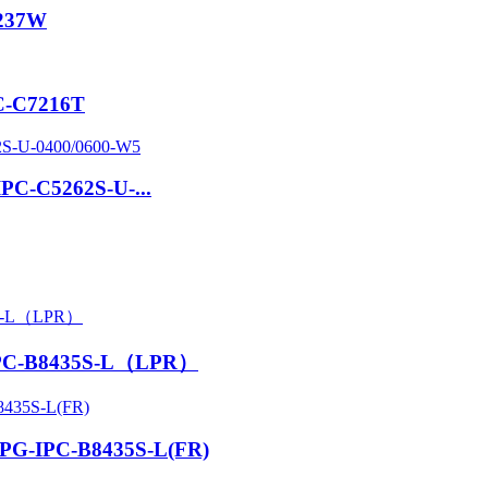
8237W
PC-C7216T
IPC-C5262S-U-...
-IPC-B8435S-L（LPR）
 APG-IPC-B8435S-L(FR)