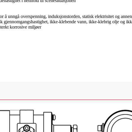
dehastighet i henhold til scenesituasjonen
r å unngå overspenning, induksjonstorden, statisk elektrisitet og anne
sk gjennomgangshastighet, ikke-klebende vann, ikke-klebrig olje og ikk
sterkt korrosive miljøer