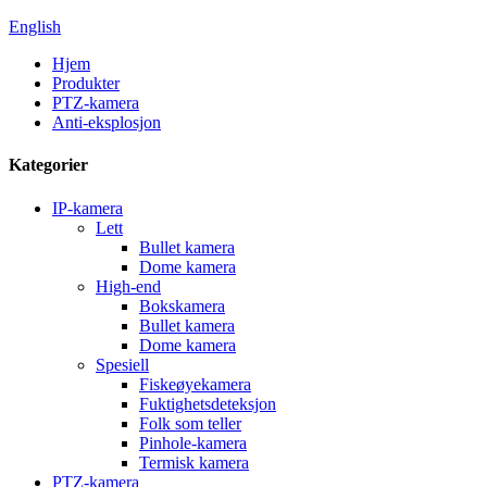
English
Hjem
Produkter
PTZ-kamera
Anti-eksplosjon
Kategorier
IP-kamera
Lett
Bullet kamera
Dome kamera
High-end
Bokskamera
Bullet kamera
Dome kamera
Spesiell
Fiskeøyekamera
Fuktighetsdeteksjon
Folk som teller
Pinhole-kamera
Termisk kamera
PTZ-kamera