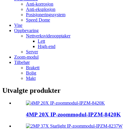
Anti-korrosjon
Anti-eksplosjon
Posisjoneringssystem
Speed ​​Dome
Vise
Oppbevaring
Nettverksvideoopptaker
Lett
High-end
Server
Zoom-modul
Tilbehør
Brakett
Bolig
Makt
Utvalgte produkter
4MP 20X IP-zoommodul-IPZM-8420K