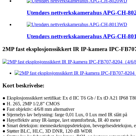
Utendørs nettverkskamerahus APG-CH-8
Utendørs nettverkskamerahus APG-CH-8
2MP fast eksplosjonssikkert IR IP-kamera IPC-F
Kort beskrivelse:
● Eksplosjonssikkert sertifikat: Ex d IIC T6 Gb / Ex tD A21 IP68 T
● H. 265, 2MP 1/2,8” CMOS
● Fast objektiv: 4/6/8 mm alternativer
● Stjernelys lav belysning: farge 0,01 Lux, 0 Lux med IR slått på
● Høyeffektiv array IR-lampe, lavt strømforbruk, IR 40 meter
● Smart deteksjon: menneskekroppsdeteksjon, bevegelsesdeteksjon, e
● Støtter BLC, HLC, 3D DNR, 120 dB WDR