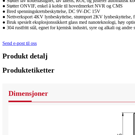
● Støtter lav kodehastighet, lav latens, ROI, og justerer automatisk ko
● Støtter ONVIF, enkel å koble til hovedmerket NVR og CMS
● Bred spenningskretsbeskyttelse, DC 9V-DC 15V
● Nettverksport 4KV lynbeskyttelse, strømport 2KV lynbeskyttelse, fo
● Bruk spesielt eksplosjonssikkert glass med nanoteknologi, høy opti
● 304 rustfritt stål, egnet for kjemisk industri, syre og alkali og andre 
Send e-post til oss
Produkt detalj
Produktetiketter
Dimensjoner