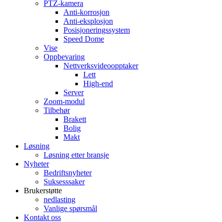
PTZ-kamera
Anti-korrosjon
Anti-eksplosjon
Posisjoneringssystem
Speed ​​Dome
Vise
Oppbevaring
Nettverksvideoopptaker
Lett
High-end
Server
Zoom-modul
Tilbehør
Brakett
Bolig
Makt
Løsning
Løsning etter bransje
Nyheter
Bedriftsnyheter
Suksesssaker
Brukerstøtte
nedlasting
Vanlige spørsmål
Kontakt oss