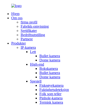
Hjem
Om oss
firma profil
Fabrikk-omvisning
Sertifikater
Bedriftsutstilling
Partnere
Produkter
IP-kamera
Lett
Bullet kamera
Dome kamera
High-end
Bokskamera
Bullet kamera
Dome kamera
Spesiell
Fiskeøyekamera
Fuktighetsdeteksjon
Folk som teller
Pinhole-kamera
Termisk kamera