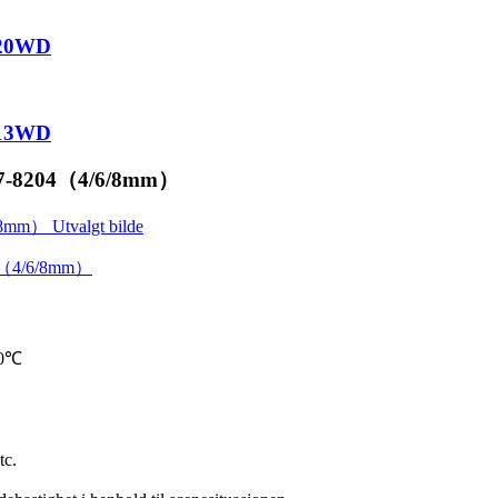
020WD
013WD
B707-8204（4/6/8mm）
80℃
tc.