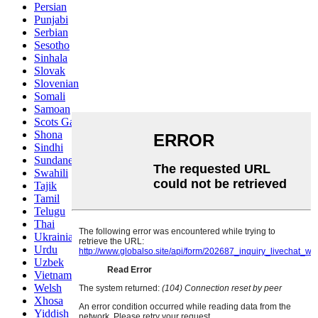
Persian
Punjabi
Serbian
Sesotho
Sinhala
Slovak
Slovenian
Somali
Samoan
Scots Gaelic
Shona
Sindhi
Sundanese
Swahili
Tajik
Tamil
Telugu
Thai
Ukrainian
Urdu
Uzbek
Vietnamese
Welsh
Xhosa
Yiddish