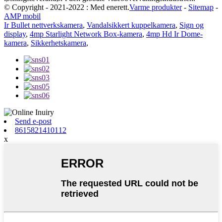
© Copyright - 2021-2022 : Med enerett.
Varme produkter
-
Sitemap
-
AMP mobil
Ir Bullet nettverkskamera
,
Vandalsikkert kuppelkamera
,
Sign og
display
,
4mp Starlight Network Box-kamera
,
4mp Hd Ir Dome-
kamera
,
Sikkerhetskamera
,
Send e-post
8615821410112
x