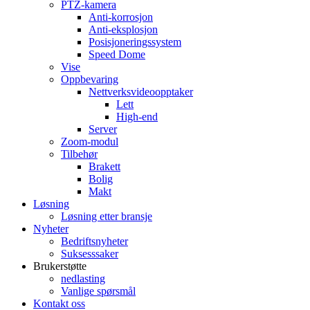
PTZ-kamera
Anti-korrosjon
Anti-eksplosjon
Posisjoneringssystem
Speed ​​Dome
Vise
Oppbevaring
Nettverksvideoopptaker
Lett
High-end
Server
Zoom-modul
Tilbehør
Brakett
Bolig
Makt
Løsning
Løsning etter bransje
Nyheter
Bedriftsnyheter
Suksesssaker
Brukerstøtte
nedlasting
Vanlige spørsmål
Kontakt oss