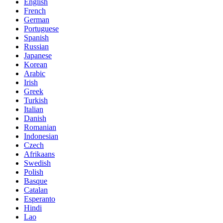
English
French
German
Portuguese
Spanish
Russian
Japanese
Korean
Arabic
Irish
Greek
Turkish
Italian
Danish
Romanian
Indonesian
Czech
Afrikaans
Swedish
Polish
Basque
Catalan
Esperanto
Hindi
Lao