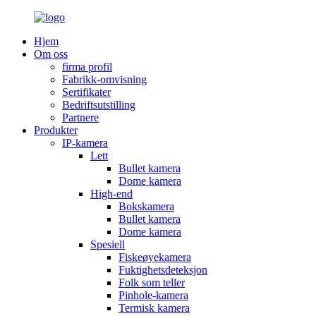
Hjem
Om oss
firma profil
Fabrikk-omvisning
Sertifikater
Bedriftsutstilling
Partnere
Produkter
IP-kamera
Lett
Bullet kamera
Dome kamera
High-end
Bokskamera
Bullet kamera
Dome kamera
Spesiell
Fiskeøyekamera
Fuktighetsdeteksjon
Folk som teller
Pinhole-kamera
Termisk kamera