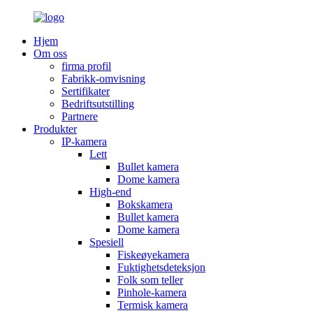
Hjem
Om oss
firma profil
Fabrikk-omvisning
Sertifikater
Bedriftsutstilling
Partnere
Produkter
IP-kamera
Lett
Bullet kamera
Dome kamera
High-end
Bokskamera
Bullet kamera
Dome kamera
Spesiell
Fiskeøyekamera
Fuktighetsdeteksjon
Folk som teller
Pinhole-kamera
Termisk kamera