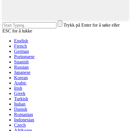
Trykk på Enter for å søke eller
ESC for å lukke
English
French
German
Portuguese
Spanish
Russian
Japanese
Korean
Arabic
Irish
Greek
Turkish
Italian
Danish
Romanian
Indonesian
Czech
Afrikaans