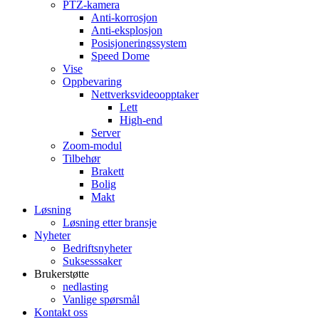
PTZ-kamera
Anti-korrosjon
Anti-eksplosjon
Posisjoneringssystem
Speed ​​Dome
Vise
Oppbevaring
Nettverksvideoopptaker
Lett
High-end
Server
Zoom-modul
Tilbehør
Brakett
Bolig
Makt
Løsning
Løsning etter bransje
Nyheter
Bedriftsnyheter
Suksesssaker
Brukerstøtte
nedlasting
Vanlige spørsmål
Kontakt oss