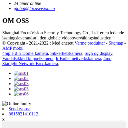
24 timer online
global@focusvision.cn
OM OSS
Shanghai FocusVision Security Technology Co., Ltd. er en ledende
løsningsleverandør i den globale videoovervåkingsindustrien.
© Copyright - 2021-2022 : Med enerett.
Varme produkter
-
Sitemap
-
AMP mobil
4mp Hd Ir Dome-kamera
,
Sikkerhetskamera
,
Sign og display
,
Vandalsikkert kuppelkamera
,
Ir Bullet nettverkskamera
,
4mp
Starlight Network Box-kamera
,
Send e-post
8615821410112
x