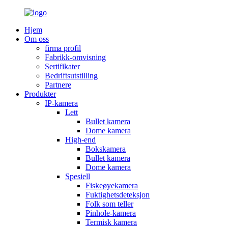
Hjem
Om oss
firma profil
Fabrikk-omvisning
Sertifikater
Bedriftsutstilling
Partnere
Produkter
IP-kamera
Lett
Bullet kamera
Dome kamera
High-end
Bokskamera
Bullet kamera
Dome kamera
Spesiell
Fiskeøyekamera
Fuktighetsdeteksjon
Folk som teller
Pinhole-kamera
Termisk kamera