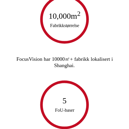
2
10,000
m
Fabrikkstørrelse
FocusVision har 10000㎡+ fabrikk lokalisert i
Shanghai.
5
FoU-baser