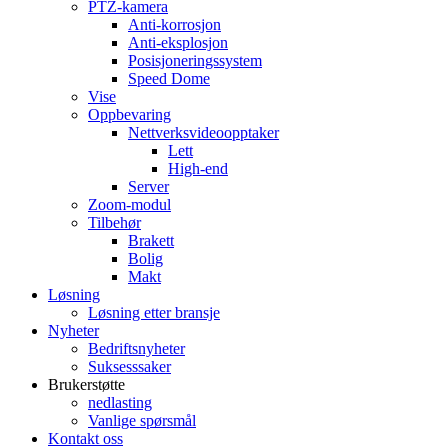
PTZ-kamera
Anti-korrosjon
Anti-eksplosjon
Posisjoneringssystem
Speed ​​Dome
Vise
Oppbevaring
Nettverksvideoopptaker
Lett
High-end
Server
Zoom-modul
Tilbehør
Brakett
Bolig
Makt
Løsning
Løsning etter bransje
Nyheter
Bedriftsnyheter
Suksesssaker
Brukerstøtte
nedlasting
Vanlige spørsmål
Kontakt oss