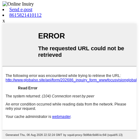
Send e-post
8615821410112
x