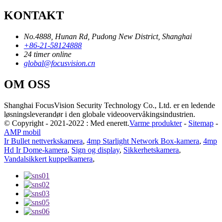
KONTAKT
No.4888, Hunan Rd, Pudong New District, Shanghai
+86-21-58124888
24 timer online
global@focusvision.cn
OM OSS
Shanghai FocusVision Security Technology Co., Ltd. er en ledende
løsningsleverandør i den globale videoovervåkingsindustrien.
© Copyright - 2021-2022 : Med enerett.
Varme produkter
-
Sitemap
-
AMP mobil
Ir Bullet nettverkskamera
,
4mp Starlight Network Box-kamera
,
4mp
Hd Ir Dome-kamera
,
Sign og display
,
Sikkerhetskamera
,
Vandalsikkert kuppelkamera
,