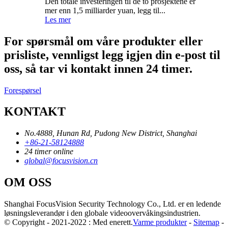
Den totale investeringen til de to prosjektene er
mer enn 1,5 milliarder yuan, legg til...
Les mer
For spørsmål om våre produkter eller
prisliste, vennligst legg igjen din e-post til
oss, så tar vi kontakt innen 24 timer.
Forespørsel
KONTAKT
No.4888, Hunan Rd, Pudong New District, Shanghai
+86-21-58124888
24 timer online
global@focusvision.cn
OM OSS
Shanghai FocusVision Security Technology Co., Ltd. er en ledende
løsningsleverandør i den globale videoovervåkingsindustrien.
© Copyright - 2021-2022 : Med enerett.
Varme produkter
-
Sitemap
-