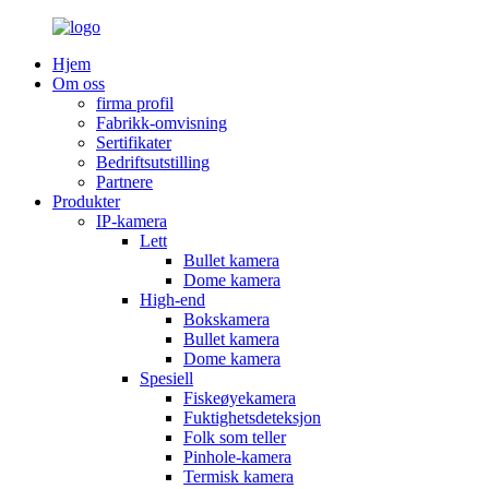
Hjem
Om oss
firma profil
Fabrikk-omvisning
Sertifikater
Bedriftsutstilling
Partnere
Produkter
IP-kamera
Lett
Bullet kamera
Dome kamera
High-end
Bokskamera
Bullet kamera
Dome kamera
Spesiell
Fiskeøyekamera
Fuktighetsdeteksjon
Folk som teller
Pinhole-kamera
Termisk kamera