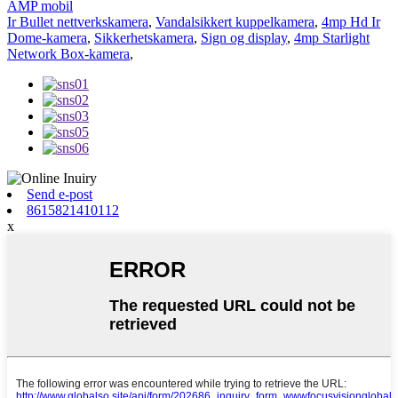
AMP mobil
Ir Bullet nettverkskamera
,
Vandalsikkert kuppelkamera
,
4mp Hd Ir
Dome-kamera
,
Sikkerhetskamera
,
Sign og display
,
4mp Starlight
Network Box-kamera
,
Send e-post
8615821410112
x