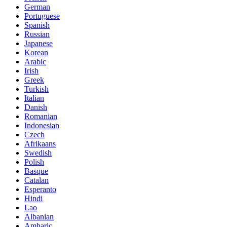
German
Portuguese
Spanish
Russian
Japanese
Korean
Arabic
Irish
Greek
Turkish
Italian
Danish
Romanian
Indonesian
Czech
Afrikaans
Swedish
Polish
Basque
Catalan
Esperanto
Hindi
Lao
Albanian
Amharic