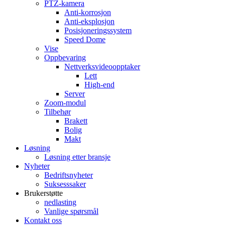
PTZ-kamera
Anti-korrosjon
Anti-eksplosjon
Posisjoneringssystem
Speed ​​Dome
Vise
Oppbevaring
Nettverksvideoopptaker
Lett
High-end
Server
Zoom-modul
Tilbehør
Brakett
Bolig
Makt
Løsning
Løsning etter bransje
Nyheter
Bedriftsnyheter
Suksesssaker
Brukerstøtte
nedlasting
Vanlige spørsmål
Kontakt oss