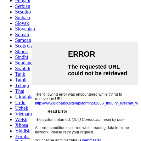
Punjabi
Serbian
Sesotho
Sinhala
Slovak
Slovenian
Somali
Samoan
Scots Gaelic
Shona
Sindhi
Sundanese
Swahili
Tajik
Tamil
Telugu
Thai
Ukrainian
Urdu
Uzbek
Vietnamese
Welsh
Xhosa
Yiddish
Yoruba