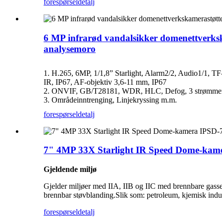
forespørsel
detalj
6 MP infrarød vandalsikker domenettverksk
analysemoro
1. H.265, 6MP, 1/1,8” Starlight, Alarm2/2, Audio1/1, TF
IR, IP67, AF-objektiv 3,6-11 mm, IP67
2. ONVIF, GB/T28181, WDR, HLC, Defog, 3 strømme
3. Områdeinntrenging, Linjekryssing m.m.
forespørsel
detalj
7" 4MP 33X Starlight IR Speed ​​Dome-ka
Gjeldende miljø
Gjelder miljøer med IIA, IIB og IIC med brennbare gass
brennbar støvblanding.Slik som: petroleum, kjemisk indust
forespørsel
detalj