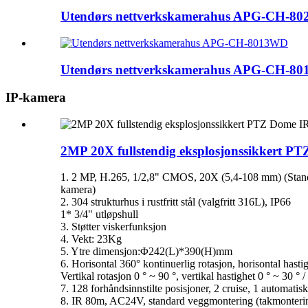
Utendørs nettverkskamerahus APG-CH-8
Utendørs nettverkskamerahus APG-CH-8
IP-kamera
2MP 20X fullstendig eksplosjonssikkert P
1. 2 MP, H.265, 1/2,8" CMOS, 20X (5,4-108 mm) (Stan
kamera)
2. 304 strukturhus i rustfritt stål (valgfritt 316L), IP66
1* 3/4" utløpshull
3.
Støtter viskerfunksjon
4. Vekt: 23Kg
5. Ytre dimensjon
:
Φ242(L)*390(H)mm
6. Horisontal 360° kontinuerlig rotasjon, horisontal hastig
Vertikal rotasjon 0 ° ~ 90 °, vertikal hastighet 0 ° ~ 30 ° /
7. 128 forhåndsinnstilte posisjoner, 2 cruise, 1 automatis
8. IR 80m, AC24V, standard veggmontering (takmontering