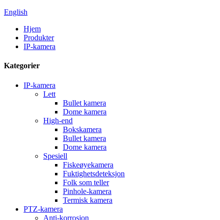
English
Hjem
Produkter
IP-kamera
Kategorier
IP-kamera
Lett
Bullet kamera
Dome kamera
High-end
Bokskamera
Bullet kamera
Dome kamera
Spesiell
Fiskeøyekamera
Fuktighetsdeteksjon
Folk som teller
Pinhole-kamera
Termisk kamera
PTZ-kamera
Anti-korrosjon