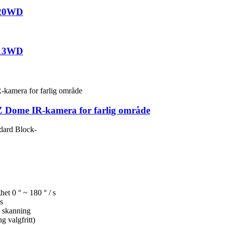
020WD
013WD
TZ Dome IR-kamera for farlig område
dard Block-
het 0 ° ~ 180 ° / s
 s
k skanning
 valgfritt)