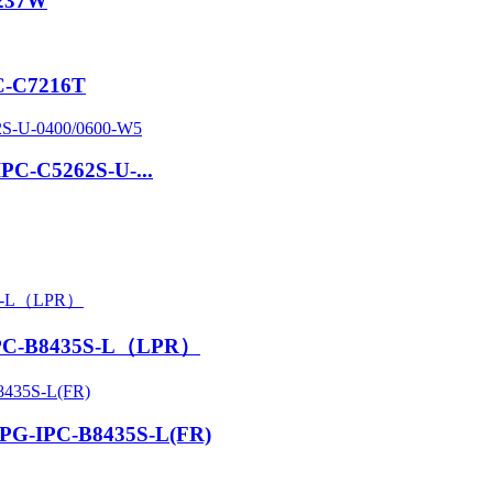
8237W
PC-C7216T
IPC-C5262S-U-...
-IPC-B8435S-L（LPR）
 APG-IPC-B8435S-L(FR)