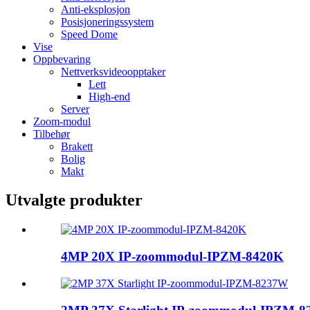
Anti-eksplosjon
Posisjoneringssystem
Speed ​​Dome
Vise
Oppbevaring
Nettverksvideoopptaker
Lett
High-end
Server
Zoom-modul
Tilbehør
Brakett
Bolig
Makt
Utvalgte produkter
4MP 20X IP-zoommodul-IPZM-8420K