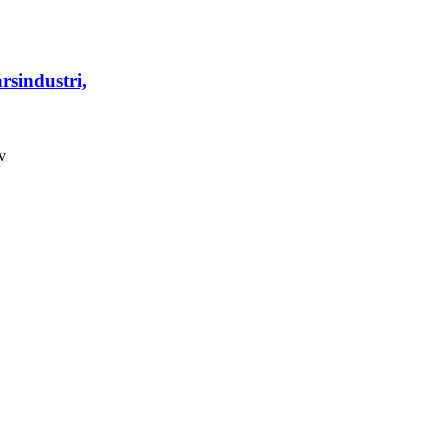
rsindustri,
v