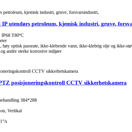
IP utendørs petroleum, kjemisk industri, gruve, forsva
21 IP68 T80ºC
eter
 høy optisk passrate, ikke-klebende vann, ikke-klebrig olje og ikke-stø
li og andre sterke korrosive miljøer
 PTZ posisjoneringskontroll CCTV sikkerhetskamera
ebehandling 384*288
on, Vertikal
1°/s