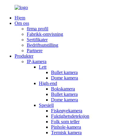
Hjem
Om oss
firma profil
Fabrikk-omvisning
Sertifikater
Bedriftsutstilling
Partnere
Produkter
IP-kamera
Lett
Bullet kamera
Dome kamera
High-end
Bokskamera
Bullet kamera
Dome kamera
Spesiell
Fiskeøyekamera
Fuktighetsdeteksjon
Folk som teller
Pinhole-kamera
Termisk kamera