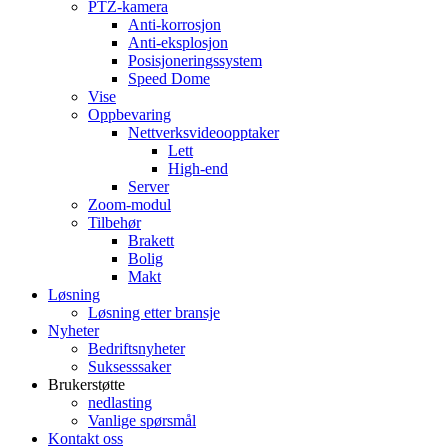
PTZ-kamera
Anti-korrosjon
Anti-eksplosjon
Posisjoneringssystem
Speed ​​Dome
Vise
Oppbevaring
Nettverksvideoopptaker
Lett
High-end
Server
Zoom-modul
Tilbehør
Brakett
Bolig
Makt
Løsning
Løsning etter bransje
Nyheter
Bedriftsnyheter
Suksesssaker
Brukerstøtte
nedlasting
Vanlige spørsmål
Kontakt oss