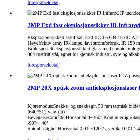
forespørsel
detalj
2MP Exd fast eksplosjonssikker IR Infrarød 
Eksplosjonssikkert sertifikat: Exd IIC T6 GB / ExtD A
Høyeffektiv array IR-lampe, lavt strømforbruk, IR 150 m
Bruk spesielt eksplosjonssikkert glass med nanoteknologi,
304 rustfritt stål, egnet for kjemisk industri, syre og alka
forespørsel
detalj
2MP 20X optisk zoom antieksplosjonslaser
Kjøremodus
:
Snekke- og snekkegir, 50 mm termisk bild
(640*512 valgfritt)
Bevegelsesområde
:
Horisontal 0~360° Kontinuerlig rotasj
-90°~+40°
Spinnhastighet
:
Horisontal 0,01°~120°/s, vertikal 0,01°~4