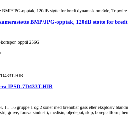
amerastøtte BMP/JPG-opptak, 120dB støtte for bredt 
-kortspor, opptil 256G,
r
mera IPSD-7D433T-HIB
er, T1-T6 gruppe 1 og 2 soner med brennbar gass eller eksplosiv blan
ri, gruve, forsvarsindustri, medisin, oljedepot, skip, boreplattform, ben