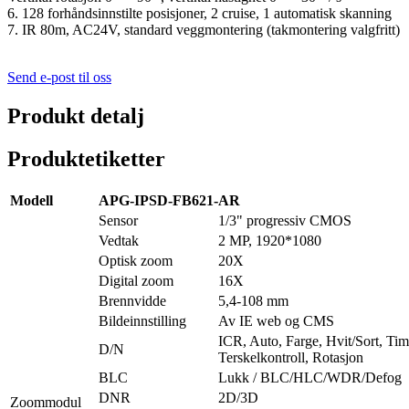
6. 128 forhåndsinnstilte posisjoner, 2 cruise, 1 automatisk skanning
7. IR 80m, AC24V, standard veggmontering (takmontering valgfritt)
Send e-post til oss
Produkt detalj
Produktetiketter
Modell
APG-IPSD-FB621-AR
Sensor
1/3" progressiv CMOS
Vedtak
2 MP, 1920*1080
Optisk zoom
20X
Digital zoom
16X
Brennvidde
5,4-108 mm
Bildeinnstilling
Av IE web og CMS
ICR, Auto, Farge, Hvit/Sort, Tim
D/N
Terskelkontroll, Rotasjon
BLC
Lukk / BLC/HLC/WDR/Defog
DNR
2D/3D
Zoommodul