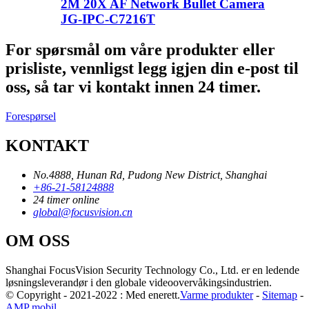
2M 20X AF Network Bullet Camera
JG-IPC-C7216T
For spørsmål om våre produkter eller
prisliste, vennligst legg igjen din e-post til
oss, så tar vi kontakt innen 24 timer.
Forespørsel
KONTAKT
No.4888, Hunan Rd, Pudong New District, Shanghai
+86-21-58124888
24 timer online
global@focusvision.cn
OM OSS
Shanghai FocusVision Security Technology Co., Ltd. er en ledende
løsningsleverandør i den globale videoovervåkingsindustrien.
© Copyright - 2021-2022 : Med enerett.
Varme produkter
-
Sitemap
-
AMP mobil