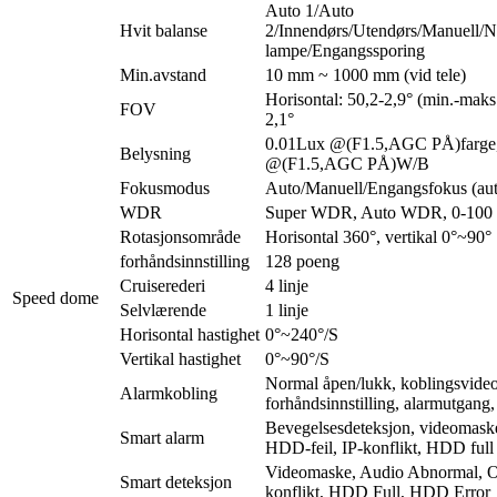
Auto 1/Auto
Hvit balanse
2/Innendørs/Utendørs/Manuell/N
lampe/Engangssporing
Min.avstand
10 mm ~ 1000 mm (vid tele)
Horisontal: 50,2-2,9° (min.-maks.
FOV
2,1°
0.01Lux @(F1.5,AGC PÅ)farge
Belysning
@(F1.5,AGC PÅ)W/B
Fokusmodus
Auto/Manuell/Engangsfokus (au
WDR
Super WDR, Auto WDR, 0-100 dig
Rotasjonsområde
Horisontal 360°, vertikal 0°~90°
forhåndsinnstilling
128 poeng
Cruiserederi
4 linje
Speed ​​dome
Selvlærende
1 linje
Horisontal hastighet
0°~240°/S
Vertikal hastighet
0°~90°/S
Normal åpen/lukk, koblingsvideo
Alarmkobling
forhåndsinnstilling, alarmutgang
Bevegelsesdeteksjon, videomaske
Smart alarm
HDD-feil, IP-konflikt, HDD full
Videomaske, Audio Abnormal, Of
Smart deteksjon
konflikt, HDD Full, HDD Error