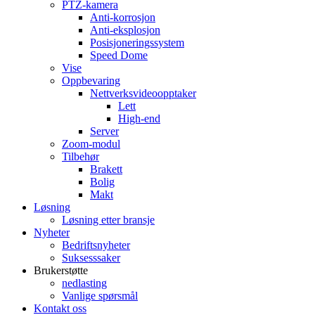
PTZ-kamera
Anti-korrosjon
Anti-eksplosjon
Posisjoneringssystem
Speed ​​Dome
Vise
Oppbevaring
Nettverksvideoopptaker
Lett
High-end
Server
Zoom-modul
Tilbehør
Brakett
Bolig
Makt
Løsning
Løsning etter bransje
Nyheter
Bedriftsnyheter
Suksesssaker
Brukerstøtte
nedlasting
Vanlige spørsmål
Kontakt oss