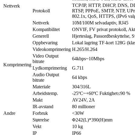
TCP/IP, HTTP, DHCP, DNS, D
Nettverk
Protokoll
RTSP, PPPoE, SMTP, NTP, UPn
802.1x, QoS, HTTPS, (IPv6 valgf
Nettverk
10M/100M selvadaptiv, RJ45
Kompatibilitet
ONVIF, FV privat protokoll, Akti
Generell
Hjerteslag, Passordbeskyttelse, Sv
Oppbevaring
Lokal lagring TF-kort 128G (kla
Videokomprimering
H.265/H.264
Video Output
64kbps~10Mbps
bitrate
Komprimering
Lydkomprimering
G.711
Audio Output
64 kbps
bitrate
Materiale
304/316L
Arbeidstemp.
-25ºC~+60ºC Fuktighet≤90 %
Makt
AV24V, 2A
IR-avstand
80 millioner
Andre
Forbruk
<30W
Størrelse
Φ242(L)*390(H)mm
Vekt
10 kg
IP
IP66