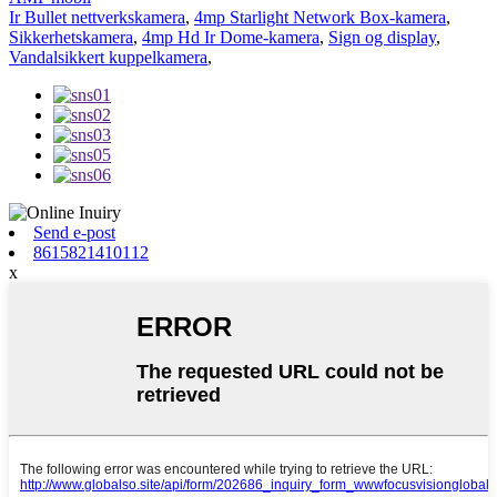
Ir Bullet nettverkskamera
,
4mp Starlight Network Box-kamera
,
Sikkerhetskamera
,
4mp Hd Ir Dome-kamera
,
Sign og display
,
Vandalsikkert kuppelkamera
,
Send e-post
8615821410112
x