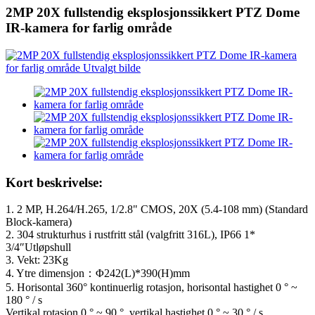
2MP 20X fullstendig eksplosjonssikkert PTZ Dome
IR-kamera for farlig område
Kort beskrivelse:
1. 2 MP, H.264/H.265, 1/2.8" CMOS, 20X (5.4-108 mm) (Standard
Block-kamera)
2. 304 strukturhus i rustfritt stål (valgfritt 316L), IP66 1*
3/4″Utløpshull
3. Vekt: 23Kg
4. Ytre dimensjon：Φ242(L)*390(H)mm
5. Horisontal 360° kontinuerlig rotasjon, horisontal hastighet 0 ° ~
180 ° / s
Vertikal rotasjon 0 ° ~ 90 °, vertikal hastighet 0 ° ~ 30 ° / s