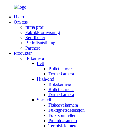
Hjem
Om oss
firma profil
Fabrikk-omvisning
Sertifikater
Bedriftsutstilling
Partnere
Produkter
IP-kamera
Lett
Bullet kamera
Dome kamera
High-end
Bokskamera
Bullet kamera
Dome kamera
Spesiell
Fiskeøyekamera
Fuktighetsdeteksjon
Folk som teller
Pinhole-kamera
Termisk kamera