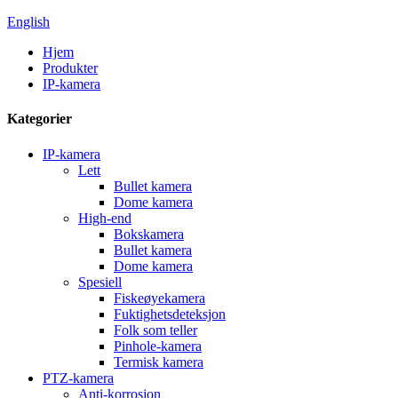
English
Hjem
Produkter
IP-kamera
Kategorier
IP-kamera
Lett
Bullet kamera
Dome kamera
High-end
Bokskamera
Bullet kamera
Dome kamera
Spesiell
Fiskeøyekamera
Fuktighetsdeteksjon
Folk som teller
Pinhole-kamera
Termisk kamera
PTZ-kamera
Anti-korrosjon