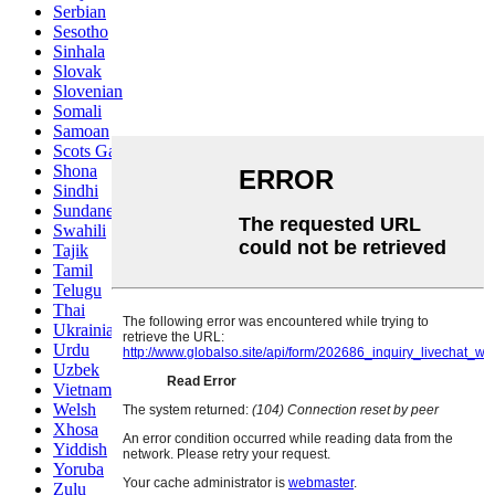
Serbian
Sesotho
Sinhala
Slovak
Slovenian
Somali
Samoan
Scots Gaelic
Shona
Sindhi
Sundanese
Swahili
Tajik
Tamil
Telugu
Thai
Ukrainian
Urdu
Uzbek
Vietnamese
Welsh
Xhosa
Yiddish
Yoruba
Zulu