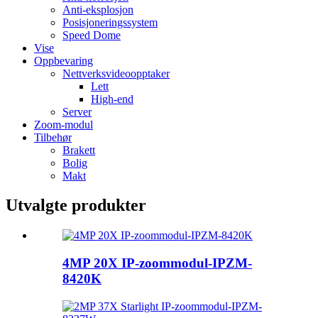
Anti-eksplosjon
Posisjoneringssystem
Speed ​​Dome
Vise
Oppbevaring
Nettverksvideoopptaker
Lett
High-end
Server
Zoom-modul
Tilbehør
Brakett
Bolig
Makt
Utvalgte produkter
4MP 20X IP-zoommodul-IPZM-
8420K