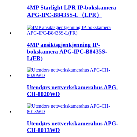
4MP Starlight LPR IP-bokskamera
APG-IPC-B8435S-L（LPR）
4MP ansiktsgjenkjenning IP-
bokskamera APG-IPC-B8435S-
L(FR)
Utendørs nettverkskamerahus APG-
CH-8020WD
Utendørs nettverkskamerahus APG-
CH-8013WD