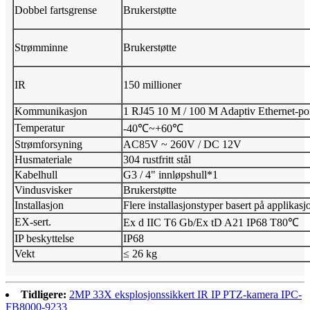
Dobbel fartsgrense
Brukerstøtte
Strømminne
Brukerstøtte
IR
150 millioner
Kommunikasjon
1 RJ45 10 M / 100 M Adaptiv Ethernet-po
Temperatur
-40℃~+60℃
Strømforsyning
AC85V ~ 260V / DC 12V
Husmateriale
304 rustfritt stål
Kabelhull
G3 / 4" innløpshull*1
Vindusvisker
Brukerstøtte
Installasjon
Flere installasjonstyper basert på applikasj
EX-sert.
Ex d IIC T6 Gb/Ex tD A21 IP68 T80℃
IP beskyttelse
IP68
Vekt
≤ 26 kg
Tidligere:
2MP 33X eksplosjonssikkert IR IP PTZ-kamera IPC-
FB8000-9233