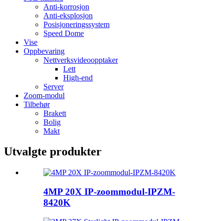
Anti-korrosjon
Anti-eksplosjon
Posisjoneringssystem
Speed ​​Dome
Vise
Oppbevaring
Nettverksvideoopptaker
Lett
High-end
Server
Zoom-modul
Tilbehør
Brakett
Bolig
Makt
Utvalgte produkter
4MP 20X IP-zoommodul-IPZM-
8420K