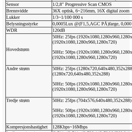
Sensor
1/2,8" Progressive Scan CMOS
Brennvidde
36X optisk, 6~216mm, 16X digital zoom
Lukker
1/3~1/100 000 s
Belysningsstyrke
0,0005Lux @(F1,5,AGC PÅ)farge, 0,0
WDR
120dB
50Hz: 25fps (1920x1080,1280x960,1280x
(1920x1080,1280x960,1280x720)
Hovedstrøm
50Hz: 50fps (1920x1080,1280x960,1280x
(1920x1080,1280x960,1280x720)
Andre strøm
50Hz: 25fps (1280x720,640x480,352x288)
(1280x720,640x480,352x288)
50Hz: 50fps (1920x1080,1280x960,1280x
(1920x1080,1280x960,1280x720)
Tredje strøm
50Hz: 25fps (704x576,640x480,352x288)
50Hz: 50fps (1920x1080,1280x960,1280x
(1920x1080,1280x960,1280x720)
Kompresjonshastighet
128Kbps~16Mbps