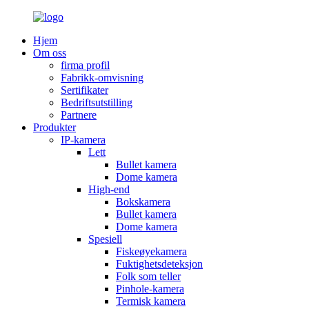
Hjem
Om oss
firma profil
Fabrikk-omvisning
Sertifikater
Bedriftsutstilling
Partnere
Produkter
IP-kamera
Lett
Bullet kamera
Dome kamera
High-end
Bokskamera
Bullet kamera
Dome kamera
Spesiell
Fiskeøyekamera
Fuktighetsdeteksjon
Folk som teller
Pinhole-kamera
Termisk kamera