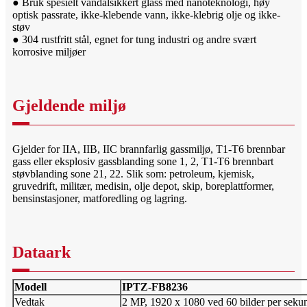
● Bruk spesielt vandalsikkert glass med nanoteknologi, høy
optisk passrate, ikke-klebende vann, ikke-klebrig olje og ikke-
støv
● 304 rustfritt stål, egnet for tung industri og andre svært
korrosive miljøer
Gjeldende miljø
Gjelder for IIA, IIB, IIC brannfarlig gassmiljø, T1-T6 brennbar
gass eller eksplosiv gassblanding sone 1, 2, T1-T6 brennbart
støvblanding sone 21, 22. Slik som: petroleum, kjemisk,
gruvedrift, militær, medisin, olje depot, skip, boreplattformer,
bensinstasjoner, matforedling og lagring.
Dataark
Modell
IPTZ-FB8236
Vedtak
2 MP, 1920 x 1080 ved 60 bilder per seku