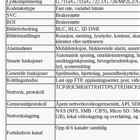
Lydkomprimering
G.711a/G.711u/G.722.1/G.726/MP2L2
Kodetaksttype
Fast rate, variabel bitrate
SVC
Brukerstøtte
ROI
Brukerstøtte
Bildeforbedring
BLC, HLC, 3D DNR
Bildeinnstillinger
Rotasjon, metning, lysstyrke, kontrast, ska
klienten eller nettleseren
Alarmutløser
Mobildeteksjon, blokkerende alarm, unorm
Automatisk sporing, områdeinntrenging, l
Smarte funksjoner
ansiktsgjenkjenning, bevegelsesdeteksjon
lyd, sceneendring
Generelle funksjoner
Speilmodus, hjerteslag, passordbeskyttelse,
Koblingsmodus
Last opp FTP, opplastingssenter, post, video
TCP/IP,ICMP,HTTP,HTTPS,FTP,DHCP,
Nettverk, protokoll
Grensesnittprotokoll
Åpent nettverksvideogrensesnitt, API, S
NAS (NFS, SMB / CIFS), Micro SD / Mi
Nettverkslagring
GB), lokal videolagring og overføring, og
Opp til 6 kanaler samtidig
Forhåndsvis kanal