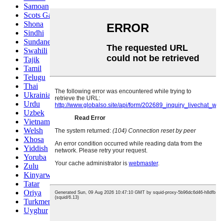
Samoan
Scots Gaelic
Shona
Sindhi
Sundanese
Swahili
Tajik
Tamil
Telugu
Thai
Ukrainian
Urdu
Uzbek
Vietnamese
Welsh
Xhosa
Yiddish
Yoruba
Zulu
Kinyarwanda
Tatar
Oriya
Turkmen
Uyghur