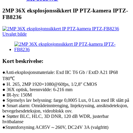
2MP 36X eksplosjonssikkert IP PTZ-kamera IPTZ-
FB8236
Kort beskrivelse:
●Anti-eksplosjonsmateriale: Exd IIC T6 Gb / ExtD A21 IP68
T80℃
● H. 265, 2MP 1920×1080@60fps, 1/2,8'' CMOS
● 36X optisk, brennvidde: 6-216 mm
● IR-lys: 150M
● Stjernelys lav belysning: farge 0,0005 Lux, 0 Lux med IR slått på
● Smart alarm: Områdeinntrenging, linjekryssing, ansiktsdeteksjon,
bevegelsesdeteksjon, videoblokk osv.
● Støtter BLC, HLC, 3D DNR, 120 dB WDR, justerbar
hvitbalanse
●Strømforsyning AC85V～260V, DC24V 3A (valgfritt)