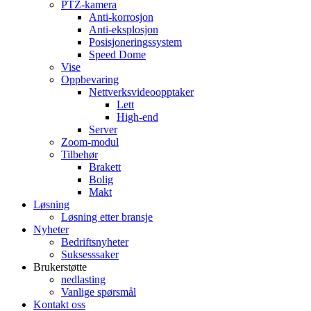
PTZ-kamera
Anti-korrosjon
Anti-eksplosjon
Posisjoneringssystem
Speed ​​Dome
Vise
Oppbevaring
Nettverksvideoopptaker
Lett
High-end
Server
Zoom-modul
Tilbehør
Brakett
Bolig
Makt
Løsning
Løsning etter bransje
Nyheter
Bedriftsnyheter
Suksesssaker
Brukerstøtte
nedlasting
Vanlige spørsmål
Kontakt oss