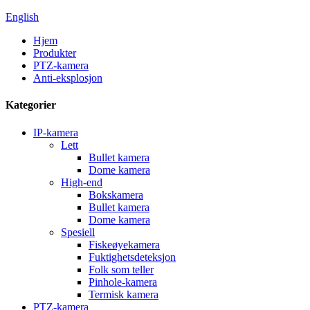
English
Hjem
Produkter
PTZ-kamera
Anti-eksplosjon
Kategorier
IP-kamera
Lett
Bullet kamera
Dome kamera
High-end
Bokskamera
Bullet kamera
Dome kamera
Spesiell
Fiskeøyekamera
Fuktighetsdeteksjon
Folk som teller
Pinhole-kamera
Termisk kamera
PTZ-kamera