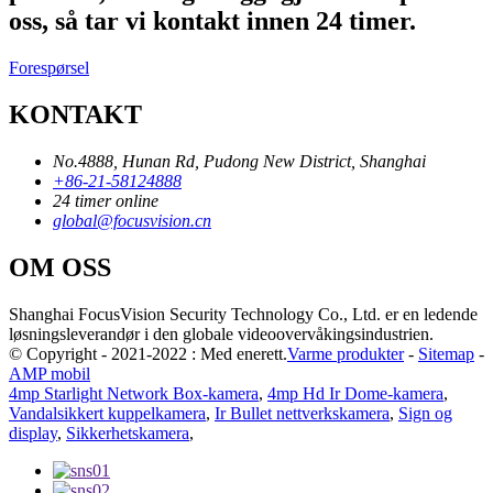
oss, så tar vi kontakt innen 24 timer.
Forespørsel
KONTAKT
No.4888, Hunan Rd, Pudong New District, Shanghai
+86-21-58124888
24 timer online
global@focusvision.cn
OM OSS
Shanghai FocusVision Security Technology Co., Ltd. er en ledende
løsningsleverandør i den globale videoovervåkingsindustrien.
© Copyright - 2021-2022 : Med enerett.
Varme produkter
-
Sitemap
-
AMP mobil
4mp Starlight Network Box-kamera
,
4mp Hd Ir Dome-kamera
,
Vandalsikkert kuppelkamera
,
Ir Bullet nettverkskamera
,
Sign og
display
,
Sikkerhetskamera
,