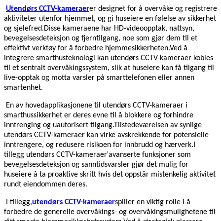
Utendørs CCTV-kameraer
er designet for å overvåke og registrere
aktiviteter utenfor hjemmet, og gi huseiere en følelse av sikkerhet
og sjelefred.Disse kameraene har HD-videoopptak, nattsyn,
bevegelsesdeteksjon og fjerntilgang, noe som gjør dem til et
effektivt verktøy for å forbedre hjemmesikkerheten.Ved å
integrere smarthusteknologi kan utendørs CCTV-kameraer kobles
til et sentralt overvåkingssystem, slik at huseiere kan få tilgang til
live-opptak og motta varsler på smarttelefonen eller annen
smartenhet.
En av hovedapplikasjonene til utendørs CCTV-kameraer i
smarthussikkerhet er deres evne til å blokkere og forhindre
inntrenging og uautorisert tilgang.Tilstedeværelsen av synlige
utendørs CCTV-kameraer kan virke avskrekkende for potensielle
inntrengere, og redusere risikoen for innbrudd og hærverk.I
'
tillegg utendørs CCTV-kameraer
avanserte funksjoner som
bevegelsesdeteksjon og sanntidsvarsler gjør det mulig for
huseiere å ta proaktive skritt hvis det oppstår mistenkelig aktivitet
rundt eiendommen deres.
I tillegg,
utendørs CCTV-kameraer
spiller en viktig rolle i å
forbedre de generelle overvåkings- og overvåkingsmulighetene til