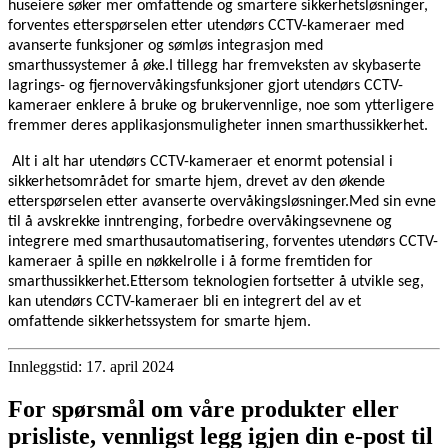
huseiere søker mer omfattende og smartere sikkerhetsløsninger,
forventes etterspørselen etter utendørs CCTV-kameraer med
avanserte funksjoner og sømløs integrasjon med
smarthussystemer å øke.I tillegg har fremveksten av skybaserte
lagrings- og fjernovervåkingsfunksjoner gjort utendørs CCTV-
kameraer enklere å bruke og brukervennlige, noe som ytterligere
fremmer deres applikasjonsmuligheter innen smarthussikkerhet.
Alt i alt har utendørs CCTV-kameraer et enormt potensial i
sikkerhetsområdet for smarte hjem, drevet av den økende
etterspørselen etter avanserte overvåkingsløsninger.Med sin evne
til å avskrekke inntrenging, forbedre overvåkingsevnene og
integrere med smarthusautomatisering, forventes utendørs CCTV-
kameraer å spille en nøkkelrolle i å forme fremtiden for
smarthussikkerhet.Ettersom teknologien fortsetter å utvikle seg,
kan utendørs CCTV-kameraer bli en integrert del av et
omfattende sikkerhetssystem for smarte hjem.
Innleggstid: 17. april 2024
For spørsmål om våre produkter eller
prisliste, vennligst legg igjen din e-post til