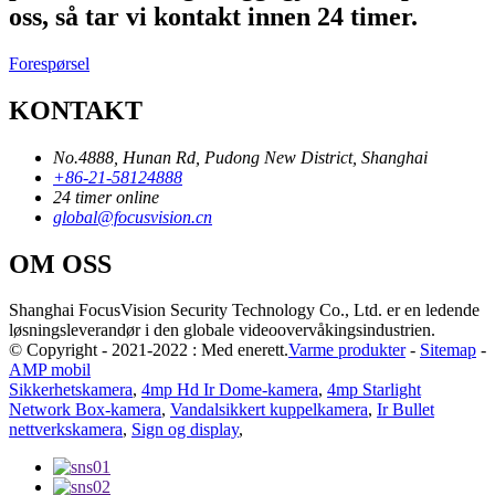
oss, så tar vi kontakt innen 24 timer.
Forespørsel
KONTAKT
No.4888, Hunan Rd, Pudong New District, Shanghai
+86-21-58124888
24 timer online
global@focusvision.cn
OM OSS
Shanghai FocusVision Security Technology Co., Ltd. er en ledende
løsningsleverandør i den globale videoovervåkingsindustrien.
© Copyright - 2021-2022 : Med enerett.
Varme produkter
-
Sitemap
-
AMP mobil
Sikkerhetskamera
,
4mp Hd Ir Dome-kamera
,
4mp Starlight
Network Box-kamera
,
Vandalsikkert kuppelkamera
,
Ir Bullet
nettverkskamera
,
Sign og display
,