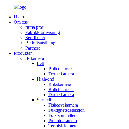
Hjem
Om oss
firma profil
Fabrikk-omvisning
Sertifikater
Bedriftsutstilling
Partnere
Produkter
IP-kamera
Lett
Bullet kamera
Dome kamera
High-end
Bokskamera
Bullet kamera
Dome kamera
Spesiell
Fiskeøyekamera
Fuktighetsdeteksjon
Folk som teller
Pinhole-kamera
Termisk kamera