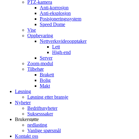
PTZ-kamera
Anti-korrosjon
Anti-eksplosjon
Posisjoneringssystem
Speed ​​Dome
Vise
Oppbevaring
Nettverksvideoopptaker
Lett
High-end
Server
Zoom-modul
Tilbehør
Brakett
Bolig
Makt
Løsning
Løsning etter bransje
Nyheter
Bedriftsnyheter
Suksesssaker
Brukerstøtte
nedlasting
Vanlige spørsmål
Kontakt oss