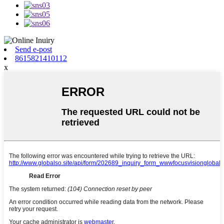
Send e-post
8615821410112
x