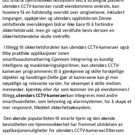
ditt smarte hjemmesikkerhetssystem.Ved å strategisk plassere
utendørs CCTV-kameraer rundt eiendommens omkrets, kan
huseiere få en fullstendig oversikt over omgivelsene, inkludert
innganger, oppkjørsler og utendørs oppholdsrom.Denne
omfattende overvåkingen bidrar ikke bare til å forhindre
sikkerhetsbrudd, men gir også verdifulle bevis dersom en
sikkerhetshendelse skulle inntreffe.
I tillegg til sikkerhetsfordeler kan utendørs CCTV-kameraer også
tilby praktiske applikasjoner innen
smarthusautomatisering.Gjennom integrering av kunstig
intelligens og maskinlæringsalgoritmer, kan utendørs CCTV-
kameraer programmeres til å gjenkjenne og skille forskjellige
objekter og handlinger.Dette gjør at kameraene kan gi mer
nøyaktige og relevante varsler, for eksempel å skille mellom
mennesker, kjøretøy eller dyr som kommer inn på eiendommen.I
tillegg,
utendørs CCTV-kameraer
kan integreres med andre
smarthusenheter, som belysning og alarmsystemer, for å skape et
mer responsivt, tilkoblet sikkerhetsøkosystem.
Den økende populariteten til smarte hjem og den økende
bevisstheten om hjemmesikkerhet har fremmet utvidelsen av
applikasjonsmuligheter for utendørs CCTV-kameraer.Ettersom